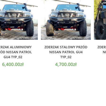
ODAJ DO KOSZYKA
DODAJ DO KOSZYKA
D
ERZAK ALUMINIOWY
ZDERZAK STALOWY PRZÓD
ZDER
ÓD NISSAN PATROL
NISSAN PATROL GU4
N
GU4 TYP_02
TYP_02
6,400.00
zł
4,700.00
zł