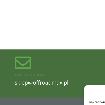
NAPISZ DO NAS
sklep@offroadmax.pl
Aby zapewnić