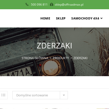
500 096 811
sklep@offroadmax.pl
HOME
SKLEP
SAMOCHODY 4X4
ZDERZAKI
STRONA GŁÓWNA
>
PRODUKTY
>
ZDERZAKI
Domyślne sortowanie