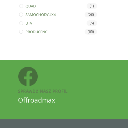
QUAD
(1)
SAMOCHODY 4X4
(58)
UTV
(5)
PRODUCENCI
(65)
SPRAWDŹ NASZ PROFIL
Offroadmax