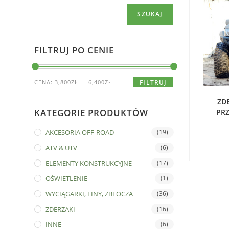
SZUKAJ
FILTRUJ PO CENIE
CENA:
3,800ZŁ
—
6,400ZŁ
FILTRUJ
D
ZD
KATEGORIE PRODUKTÓW
PRZ
AKCESORIA OFF-ROAD
(19)
ATV & UTV
(6)
ELEMENTY KONSTRUKCYJNE
(17)
OŚWIETLENIE
(1)
WYCIĄGARKI, LINY, ZBLOCZA
(36)
ZDERZAKI
(16)
INNE
(6)