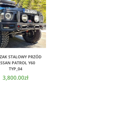
ODAJ DO KOSZYKA
ZAK STALOWY PRZÓD
ISSAN PATROL Y60
TYP_04
3,800.00
zł