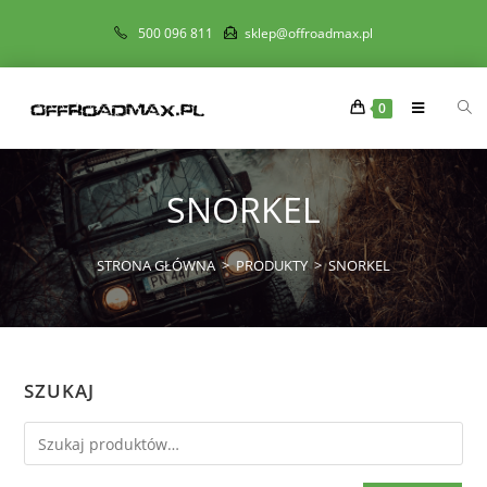
500 096 811
sklep@offroadmax.pl
0
SNORKEL
STRONA GŁÓWNA
>
PRODUKTY
>
SNORKEL
SZUKAJ