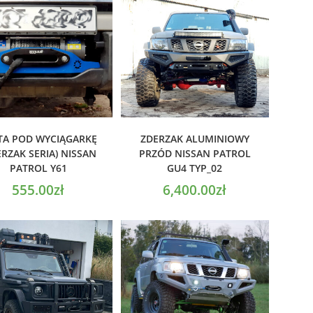
ODAJ DO KOSZYKA
DODAJ DO KOSZYKA
TA POD WYCIĄGARKĘ
ZDERZAK ALUMINIOWY
ERZAK SERIA) NISSAN
PRZÓD NISSAN PATROL
PATROL Y61
GU4 TYP_02
555.00
zł
6,400.00
zł