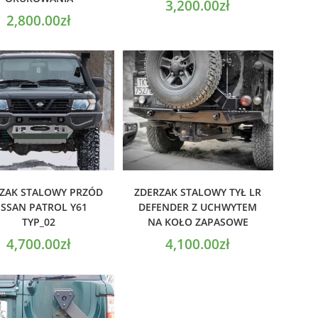
3,200.00
zł
2,800.00
zł
ODAJ DO KOSZYKA
DODAJ DO KOSZYKA
ZAK STALOWY PRZÓD
ZDERZAK STALOWY TYŁ LR
ISSAN PATROL Y61
DEFENDER Z UCHWYTEM
TYP_02
NA KOŁO ZAPASOWE
4,700.00
zł
4,100.00
zł