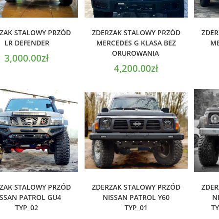
ODAJ DO KOSZYKA
DODAJ DO KOSZYKA
D
ZAK STALOWY PRZÓD
ZDERZAK STALOWY PRZÓD
ZDER
LR DEFENDER
MERCEDES G KLASA BEZ
ME
ORUROWANIA
3,000.00
zł
4,200.00
zł
ODAJ DO KOSZYKA
DODAJ DO KOSZYKA
D
ZAK STALOWY PRZÓD
ZDERZAK STALOWY PRZÓD
ZDER
ISSAN PATROL GU4
NISSAN PATROL Y60
N
TYP_02
TYP_01
TY