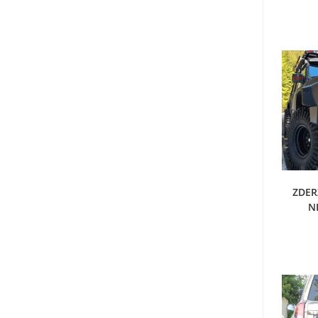
D
ZDER
N