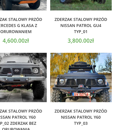
ODAJ DO KOSZYKA
DODAJ DO KOSZYKA
ZAK STALOWY PRZÓD
ZDERZAK STALOWY PRZÓD
RCEDES G KLASA Z
NISSAN PATROL GU4
ORUROWANIEM
TYP_01
4,600.00
zł
3,800.00
zł
ODAJ DO KOSZYKA
DODAJ DO KOSZYKA
ZAK STALOWY PRZÓD
ZDERZAK STALOWY PRZÓD
ISSAN PATROL Y60
NISSAN PATROL Y60
P_02 ZDERZAK BEZ
TYP_03
ORUROWANIA