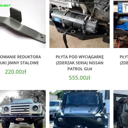
ODAJ DO KOSZYKA
DODAJ DO KOSZYKA
D
OWANIE REDUKTORA
PŁYTA POD WYCIĄGARKĘ
PŁY
UKI JIMNY STALOWE
(ZDERZAK SERIA) NISSAN
(ZD
PATROL GU4
220.00
zł
555.00
zł