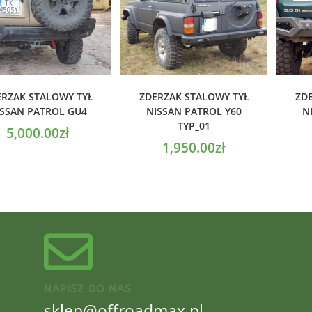
ODAJ DO KOSZYKA
DODAJ DO KOSZYKA
D
ERZAK STALOWY TYŁ
ZDERZAK STALOWY TYŁ
ZD
ISSAN PATROL GU4
NISSAN PATROL Y60
N
TYP_01
5,000.00
zł
1,950.00
zł
NAPISZ DO NAS
sklep@offroadmax.pl