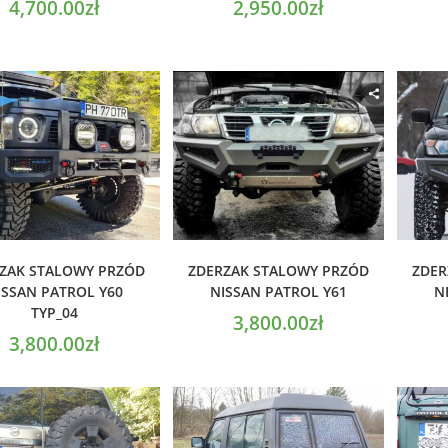
4,700.00
zł
2,950.00
zł
ODAJ DO KOSZYKA
DODAJ DO KOSZYKA
D
ZAK STALOWY PRZÓD
ZDERZAK STALOWY PRZÓD
ZDER
ISSAN PATROL Y60
NISSAN PATROL Y61
N
TYP_04
3,800.00
zł
3,800.00
zł