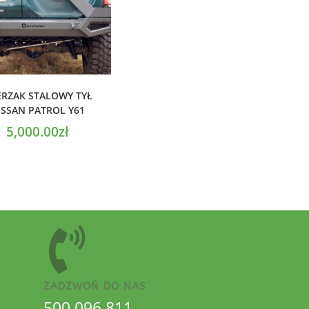
ODAJ DO KOSZYKA
ERZAK STALOWY TYŁ
ISSAN PATROL Y61
5,000.00
zł
ZADZWOŃ DO NAS
500 096 811