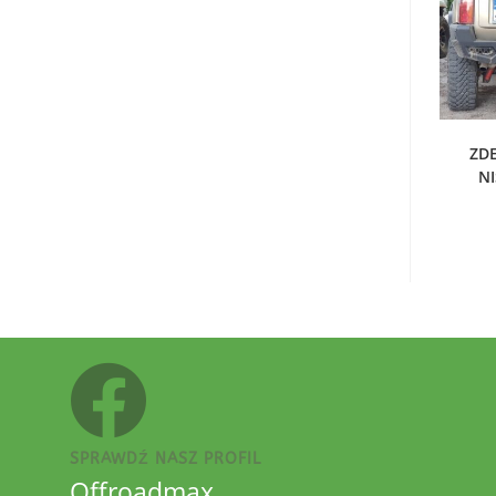
D
ZD
N
SPRAWDŹ NASZ PROFIL
Offroadmax