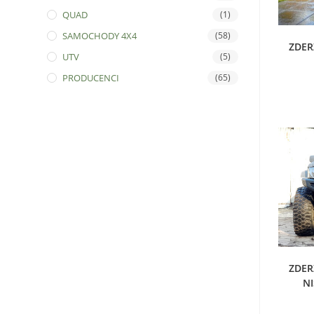
QUAD
(1)
SAMOCHODY 4X4
(58)
D
ZDER
UTV
(5)
PRODUCENCI
(65)
D
ZDER
N