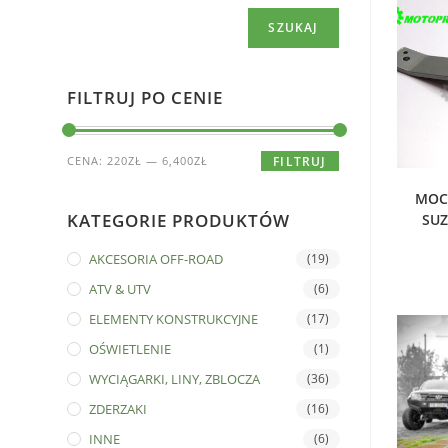
SZUKAJ
FILTRUJ PO CENIE
CENA:
220ZŁ
—
6,400ZŁ
FILTRUJ
D
MOC
KATEGORIE PRODUKTÓW
SUZ
AKCESORIA OFF-ROAD
(19)
ATV & UTV
(6)
ELEMENTY KONSTRUKCYJNE
(17)
OŚWIETLENIE
(1)
WYCIĄGARKI, LINY, ZBLOCZA
(36)
ZDERZAKI
(16)
INNE
(6)