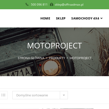
500 096 811
sklep@offroadmax.pl
HOME
SKLEP
SAMOCHODY 4X4
MOTOPROJECT
STRONA GŁÓWNA
>
PRODUKTY
>
MOTOPROJECT
Domyślne sortowanie