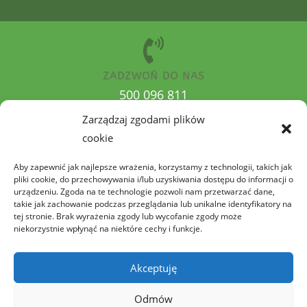
ZADZWOŃ DO NAS
500 096 811
Zarządzaj zgodami plików
cookie
Aby zapewnić jak najlepsze wrażenia, korzystamy z technologii, takich jak
pliki cookie, do przechowywania i/lub uzyskiwania dostępu do informacji o
urządzeniu. Zgoda na te technologie pozwoli nam przetwarzać dane,
takie jak zachowanie podczas przeglądania lub unikalne identyfikatory na
tej stronie. Brak wyrażenia zgody lub wycofanie zgody może
niekorzystnie wpłynąć na niektóre cechy i funkcje.
Akceptuję
POLITYKA PRYWATNOŚCI
POLITYKA PLIKÓW COOKIES (EU)
Odmów
REGULAMIN SKLEPU