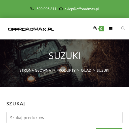
500 096 811
sklep@offroadmax.pl
0
SUZUKI
STRONA GŁÓWNA
>
PRODUKTY
>
QUAD
>
SUZUKI
SZUKAJ